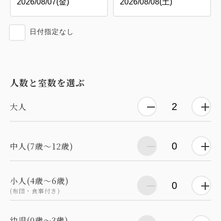
日付指定なし
人数と室数を選ぶ
大人
中人(7歳～12歳)
小人(4歳～6歳)
(布団・食事付き)
幼児(0歳～3歳)